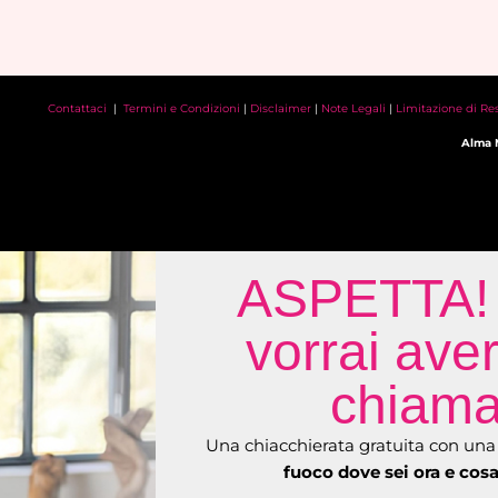
Contattaci
|
Termini e Condizioni
|
Disclaimer
|
Note Legali
|
Limitazione di Re
Alma 
ASPETTA! 
vorrai aver
chiamat
Una chiacchierata gratuita con una 
fuoco dove sei ora e cosa