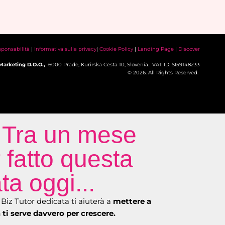
sponsabilità
|
Informativa sulla privacy
|
Cookie Policy
|
Landing Page
|
Discover
Marketing D.O.O.,
6000 Prade, Kurirska Cesta 10, Slovenia. VAT ID: SI59148233
© 2026. All Rights Reserved.
Tra un mese
 fatto questa
a oggi...
Biz Tutor dedicata ti aiuterà a
mettere a
 ti serve davvero per crescere.