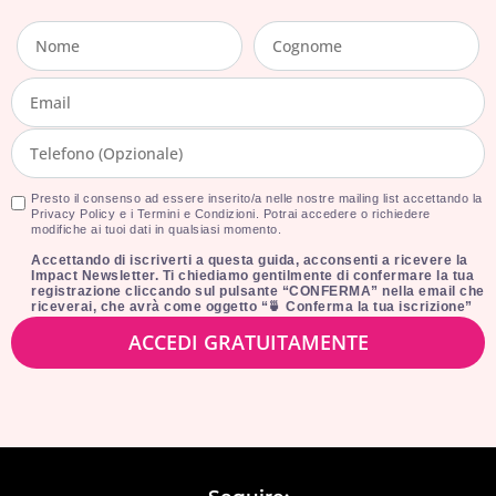
Presto il consenso ad essere inserito/a nelle nostre mailing list accettando la
Privacy Policy e i Termini e Condizioni. Potrai accedere o richiedere
modifiche ai tuoi dati in qualsiasi momento.
Accettando di iscriverti a questa guida, acconsenti a ricevere la
Impact Newsletter. Ti chiediamo gentilmente di confermare la tua
registrazione cliccando sul pulsante “CONFERMA” nella email che
riceverai, che avrà come oggetto “🍵 Conferma la tua iscrizione”