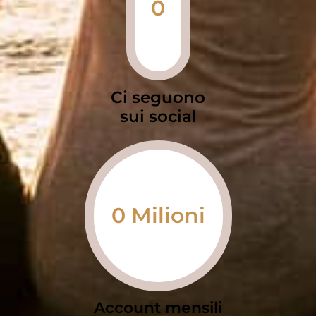
0
Ci seguono
sui social
0
Milioni
Account mensili