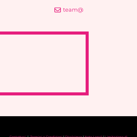
team@
Contattaci
|
Termini e Condizioni
|
Disclaimer
|
Note Legali
|
Limitazione di