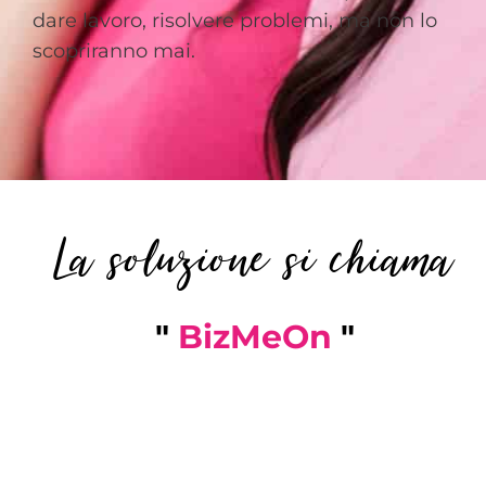
dare lavoro, risolvere problemi, ma non lo
scopriranno mai.
La soluzione si chiama
"
BizMeOn
"