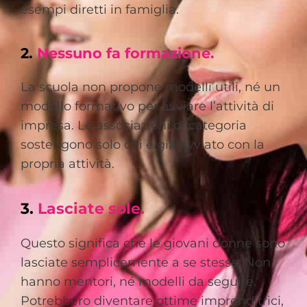
esempi diretti in famiglia.
2.
Nessuno fa formazione.
La scuola non propone modelli utili, né un
modello formativo per avviare l’attività di
impresa. Le associazioni di categoria
sostengono solo chi è già avviato con la
propria attività.
3.
Lasciate sole.
Questo significa che le giovani donne sono
lasciate semplicemente a se stesse. Non
hanno mentori, né modelli da seguire.
Potrebbero diventare ottime imprenditrici,