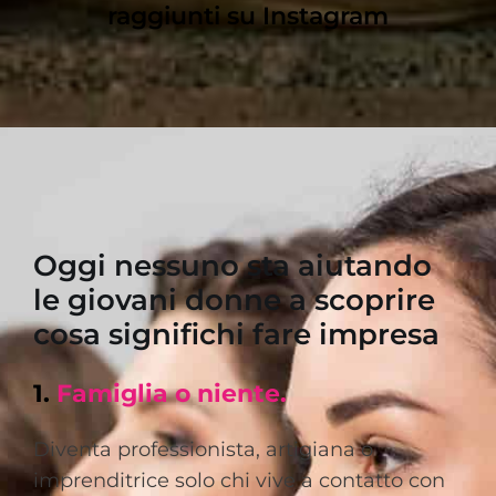
raggiunti su Instagram
Oggi nessuno sta aiutando
le giovani
donne a scoprire
cosa significhi fare impresa
1.
Famiglia o niente.
Diventa professionista, artigiana o
imprenditrice
solo chi vive a contatto con