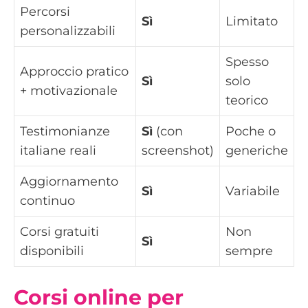
Percorsi
Sì
Limitato
personalizzabili
Spesso
Approccio pratico
Sì
solo
+ motivazionale
teorico
Testimonianze
Sì
(con
Poche o
italiane reali
screenshot)
generiche
Aggiornamento
Sì
Variabile
continuo
Corsi gratuiti
Non
Sì
disponibili
sempre
Corsi online per