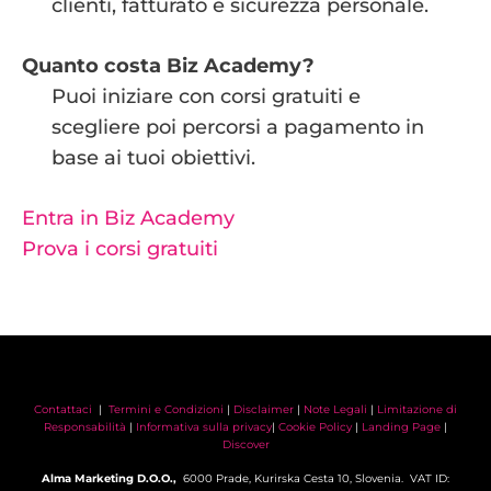
clienti, fatturato e sicurezza personale.
Quanto costa Biz Academy?
Puoi iniziare con corsi gratuiti e
scegliere poi percorsi a pagamento in
base ai tuoi obiettivi.
Entra in Biz Academy
Prova i corsi gratuiti
Contattaci
|
Termini e Condizioni
|
Disclaimer
|
Note Legali
|
Limitazione di
Responsabilità
|
Informativa sulla privacy
|
Cookie Policy
|
Landing Page
|
Discover
Alma Marketing D.O.O.,
6000 Prade, Kurirska Cesta 10, Slovenia. VAT ID: