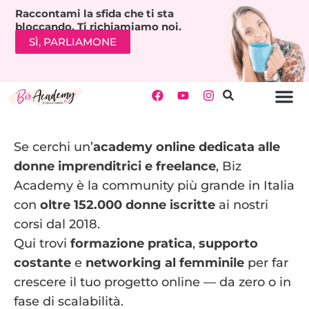
Raccontami la sfida che ti sta
bloccando. Ti richiamiamo noi.
SÌ, PARLIAMONE
Se cerchi un’
academy online dedicata alle
donne imprenditrici e freelance
, Biz
Academy è la community più grande in Italia
con
oltre 152.000 donne iscritte
ai nostri
corsi dal 2018.
Qui trovi
formazione pratica
,
supporto
costante
e
networking al femminile
per far
crescere il tuo progetto online — da zero o in
fase di scalabilità.