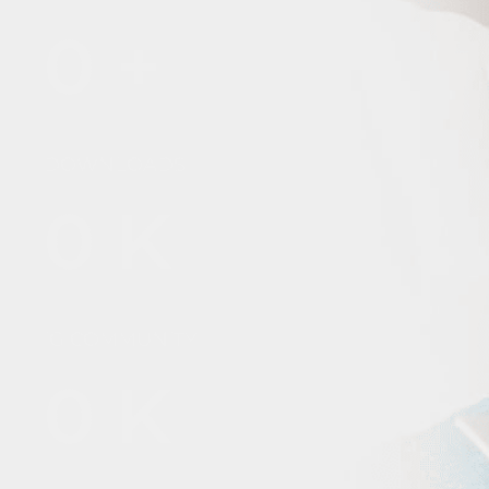
0
+
DOWNLOADS
0
K
IG COMMUNITY
0
K