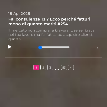
18 Apr 2026
Fai consulenze 1:1 ? Ecco perché fatturi
meno di quanto meriti #254
Il mercato non compra la bravura. E se sei brava
nel tuo lavoro ma fai fatica ad acquisire clienti,
questa...
/
…
1
2
3
53
»