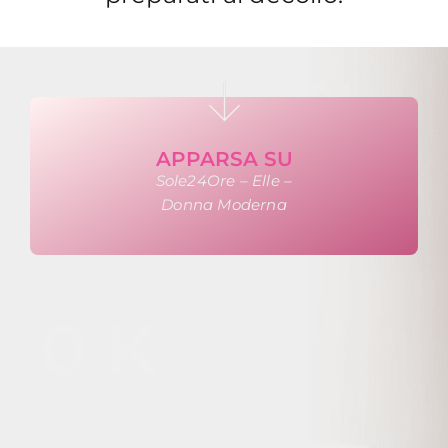
APPARSA SU
Sole24Ore – Elle –
Donna Moderna
ISCRITTI
0
K
EPISODI