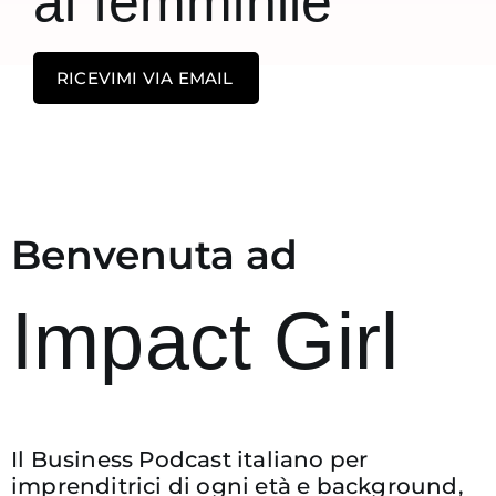
al femminile
RICEVIMI VIA EMAIL
Impact Girl, il podcast di Cecilia Sardeo
Benvenuta ad
Impact Girl
Il Business Podcast italiano per
imprenditrici di ogni età e background,