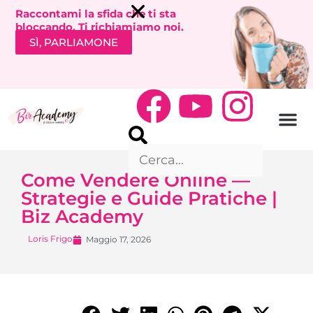
Raccontami la sfida che ti sta
bloccando. Ti richiamiamo noi.
SÌ, PARLIAMONE
Come Vendere Online —
Strategie e Guide Pratiche |
Biz Academy
Loris Frigo
Maggio 17, 2026