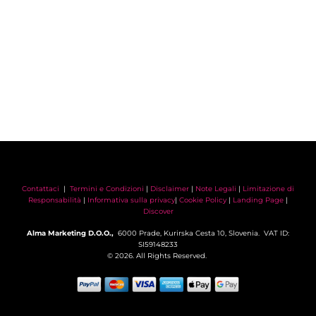
Contattaci
|
Termini e Condizioni
|
Disclaimer
|
Note Legali
|
Limitazione di
Responsabilità
|
Informativa sulla privacy
|
Cookie Policy
|
Landing Page
|
Discover
Alma Marketing D.O.O.,
6000 Prade, Kurirska Cesta 10, Slovenia. VAT ID:
SI59148233
© 2026. All Rights Reserved.