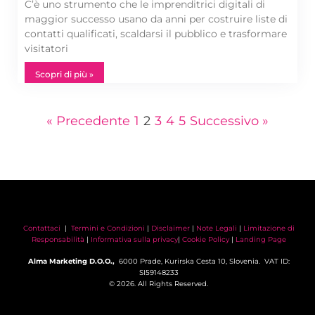
C’è uno strumento che le imprenditrici digitali di
maggior successo usano da anni per costruire liste di
contatti qualificati, scaldarsi il pubblico e trasformare
visitatori
Scopri di più »
« Precedente
1
2
3
4
5
Successivo »
Contattaci
|
Termini e Condizioni
|
Disclaimer
|
Note Legali
|
Limitazione di
Responsabilità
|
Informativa sulla privacy
|
Cookie Policy
|
Landing Page
Alma Marketing D.O.O.,
6000 Prade, Kurirska Cesta 10, Slovenia. VAT ID:
SI59148233
© 2026. All Rights Reserved.