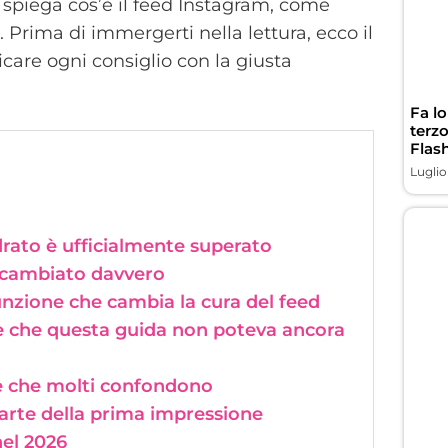
spiega cos’è il feed Instagram, come
 Prima di immergerti nella lettura, ecco il
care ogni consiglio con la giusta
Fa l
terz
Flas
Luglio
drato è ufficialmente superato
è cambiato davvero
funzione che cambia la cura del feed
e che questa guida non poteva ancora
one che molti confondono
arte della prima impressione
nel 2026