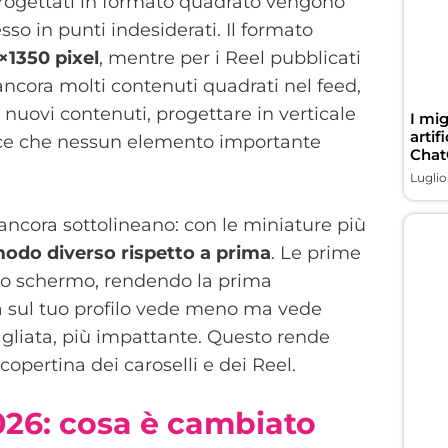
 progettati in formato quadrato vengono
esso in punti indesiderati. Il formato
×1350 pixel
, mentre per i Reel pubblicati
 ancora molti contenuti quadrati nel feed,
nuovi contenuti, progettare in verticale
I mig
artif
isce che nessun elemento importante
Chat
Luglio
ncora sottolineano: con le miniature più
modo diverso rispetto a prima
. Le prime
llo schermo, rendendo la prima
a sul tuo profilo vede meno ma vede
agliata, più impattante. Questo rende
copertina dei caroselli e dei Reel.
026: cosa è cambiato