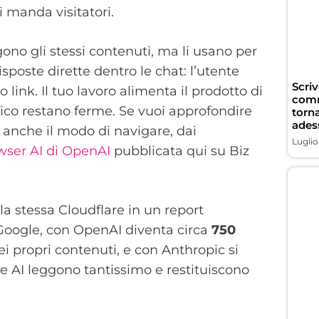
i manda visitatori.
no gli stessi contenuti, ma li usano per
isposte dirette dentro le chat: l’utente
Scriv
 link. Il tuo lavoro alimenta il prodotto di
comme
ffico restano ferme. Se vuoi approfondire
torn
ades
anche il modo di navigare, dai
Luglio
owser AI di OpenAI
pubblicata qui su Biz
 la stessa Cloudflare in un report
a Google, con OpenAI diventa circa
750
ei propri contenuti, e con Anthropic si
 le AI leggono tantissimo e restituiscono