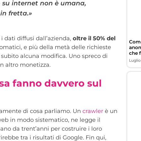
o su internet non è umana,
n fretta.»
 dati diffusi dall’azienda,
oltre il 50% del
Come
omatici, e più della metà delle richieste
anon
che 
 subito alcuna modifica. Uno spreco di
Luglio
n altro monetizza.
osa fanno davvero sul
ttamente di cosa parliamo. Un
crawler
è un
b in modo sistematico, ne legge il
sano da trent’anni per costruire i loro
rebbe tra i risultati di Google. Fin qui,