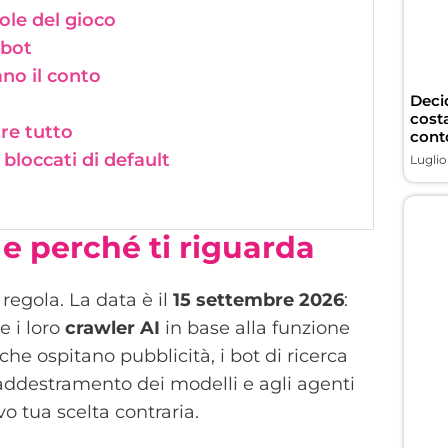
ole del gioco
ebot
no il conto
Deci
costa
are tutto
conto
 bloccati di default
Luglio
e perché ti riguarda
 regola. La data è il
15 settembre 2026
:
e i loro
crawler AI
in base alla funzione
che ospitano pubblicità, i bot di ricerca
l’addestramento dei modelli e agli agenti
o tua scelta contraria.