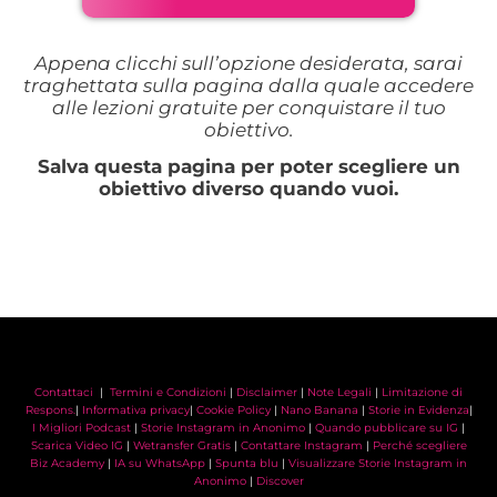
Appena clicchi sull’opzione desiderata, sarai
traghettata sulla pagina dalla quale accedere
alle lezioni gratuite per conquistare il tuo
obiettivo.
Salva questa pagina per poter scegliere un
obiettivo diverso quando vuoi.
Contattaci
|
Termini e Condizioni
|
Disclaimer
|
Note Legali
|
Limitazione di
Respons.
|
Informativa privacy
|
Cookie Policy
|
Nano Banana
|
Storie in Evidenza
|
I Migliori Podcast
|
Storie Instagram in Anonimo
|
Quando pubblicare su IG
|
Scarica Video IG
|
Wetransfer Gratis
|
Contattare Instagram
|
Perché scegliere
Biz Academy
|
IA su WhatsApp
|
Spunta blu
|
Visualizzare Storie Instagram in
Anonimo
|
Discover