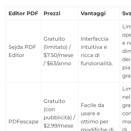
Editor PDF
Prezzi
Vantaggi
Sv
Lim
ope
Gratuito
Interfaccia
e n
Sejda PDF
(limitato) /
intuitiva e
di
Editor
$7.50/mese
ricca di
dei
/ $63/anno
funzionalità.
pi
gra
Lim
nel
Gratuito
Facile da
gra
(con
usare e
co
pubblicità) /
PDFescape
ottimo per
ma
$2.99/mese
modifiche di
di