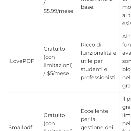
/
base.
mo
$5.99/mese
ai t
esi
Al
Ricco di
fun
Gratuito
funzionalità e
av
(con
iLovePDF
utile per
so
limitazioni)
studenti e
blo
/ $5/mese
professionisti.
nel
gra
Il 
gra
Eccellente
Gratuito
lim
per la
(con
nel
Smallpdf
gestione dei