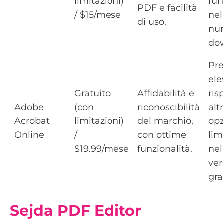
limitazioni)
fun
PDF e facilità
/ $15/mese
nel
di uso.
nu
do
Pre
ele
Gratuito
Affidabilità e
ris
Adobe
(con
riconoscibilità
alt
Acrobat
limitazioni)
del marchio,
opz
Online
/
con ottime
lim
$19.99/mese
funzionalità.
nel
ver
gra
Sejda PDF Editor