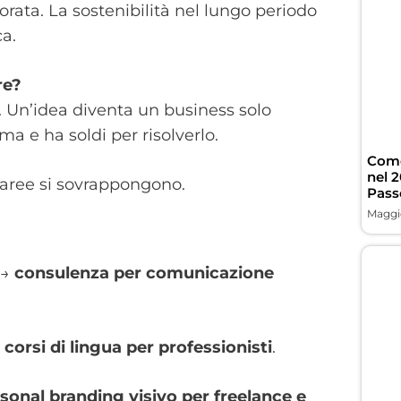
rata. La sostenibilità nel lungo periodo
a.
re?
Un’idea diventa un business solo
 e ha soldi per risolverlo.
Come
nel 
e aree si sovrappongono.
Pass
Maggio
 →
consulenza per comunicazione
→
corsi di lingua per professionisti
.
sonal branding visivo per freelance e