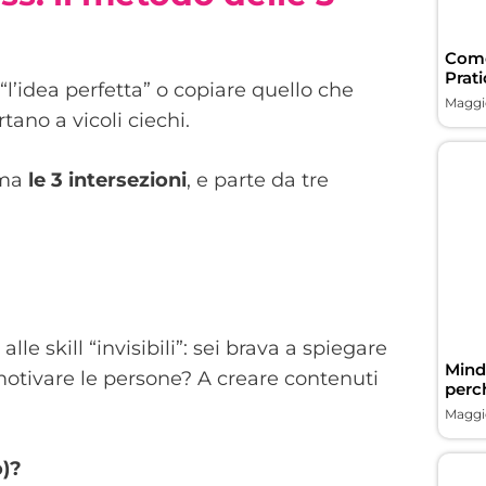
Come
Prati
“l’idea perfetta” o copiare quello che
Maggio
tano a vicoli ciechi.
ama
le 3 intersezioni
, e parte da tre
e skill “invisibili”: sei brava a spiegare
Minds
motivare le persone? A creare contenuti
perc
Maggio
o)?