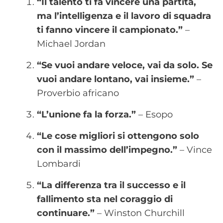
“Il talento ti fa vincere una partita,
ma l’intelligenza e il lavoro di squadra
ti fanno vincere il campionato.”
–
Michael Jordan
“Se vuoi andare veloce, vai da solo. Se
vuoi andare lontano, vai insieme.”
–
Proverbio africano
“L’unione fa la forza.”
– Esopo
“Le cose migliori si ottengono solo
con il massimo dell’impegno.”
– Vince
Lombardi
“La differenza tra il successo e il
fallimento sta nel coraggio di
continuare.”
– Winston Churchill