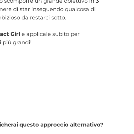
llo scomporre un grande obiettivo in
3
emere di star inseguendo qualcosa di
izioso da restarci sotto.
act Girl
e applicale subito per
i più grandi!
icherai questo approccio alternativo?