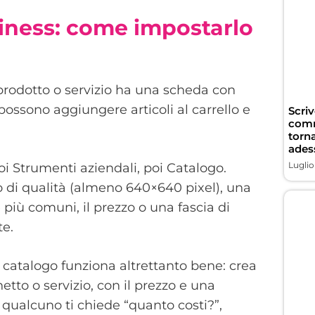
iness: come impostarlo
 prodotto o servizio ha una scheda con
i possono aggiungere articoli al carrello e
Scriv
comme
torn
ades
Luglio
i Strumenti aziendali, poi Catalogo.
o di qualità (almeno 640×640 pixel), una
più comuni, il prezzo o una fascia di
te.
 il catalogo funziona altrettanto bene: crea
tto o servizio, con il prezzo e una
qualcuno ti chiede “quanto costi?”,