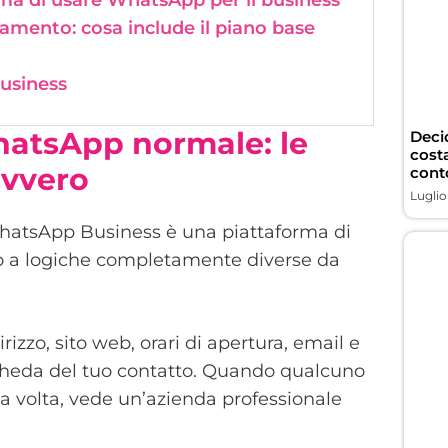
ma di usare WhatsApp per il business
mento: cosa include il piano base
usiness
atsApp normale: le
Deci
costa
avvero
conto
Luglio
. WhatsApp Business è una piattaforma di
o a logiche completamente diverse da
rizzo, sito web, orari di apertura, email e
cheda del tuo contatto. Quando qualcuno
ma volta, vede un’azienda professionale