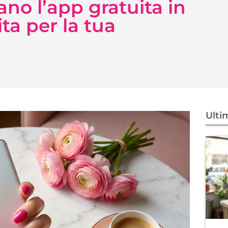
no l’app gratuita in
a per la tua
Ulti