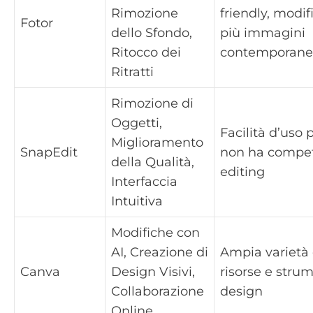
Rimozione
friendly, modif
Fotor
dello Sfondo,
più immagini
Ritocco dei
contemporan
Ritratti
Rimozione di
Oggetti,
Facilità d’uso 
Miglioramento
SnapEdit
non ha compet
della Qualità,
editing
Interfaccia
Intuitiva
Modifiche con
AI, Creazione di
Ampia varietà 
Canva
Design Visivi,
risorse e strum
Collaborazione
design
Online