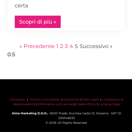
certa
Scopri di più »
« Precedente
1
2
3
4
5
Successivo »
Contattaci
|
Termini e Condizioni
|
Disclaimer
|
Note Legali
|
Limitazione di
Responsabilità
|
Informativa sulla privacy
|
Cookie Policy
|
Landing Page
Alma Marketing D.O.O.,
6000 Prade, Kurirska Cesta 10, Slovenia. VAT ID:
SI59148233
© 2026. All Rights Reserved.