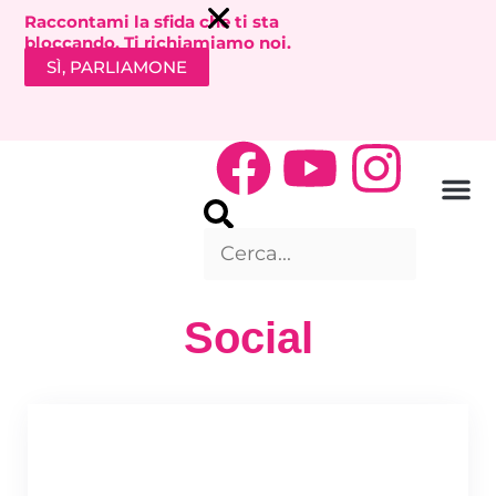
Raccontami la sfida che ti sta
bloccando. Ti richiamiamo noi.
SÌ, PARLIAMONE
Social