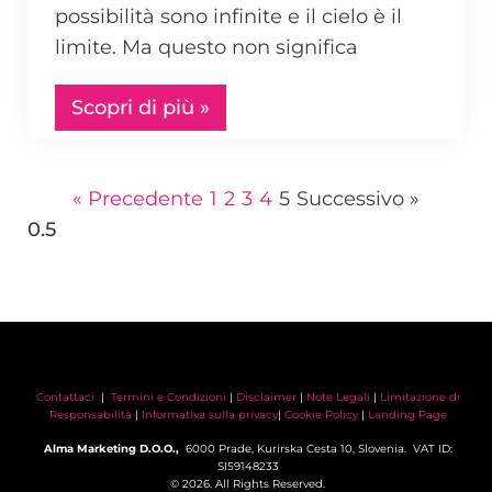
possibilità sono infinite e il cielo è il
limite. Ma questo non significa
Scopri di più »
« Precedente
1
2
3
4
5
Successivo »
Contattaci
|
Termini e Condizioni
|
Disclaimer
|
Note Legali
|
Limitazione di
Responsabilità
|
Informativa sulla privacy
|
Cookie Policy
|
Landing Page
Alma Marketing D.O.O.,
6000 Prade, Kurirska Cesta 10, Slovenia. VAT ID:
SI59148233
© 2026. All Rights Reserved.