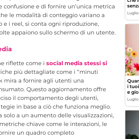
che 
senz
e confusione e di fornire un’unica metrica
Luglio
che le modalità di conteggio variano a
e i reel, si conta ogni riproduzione,
volte appaiono sullo schermo di un utente.
edia
e riflette come i
social media stessi si
riche più dettagliate come i “minuti
 mira a fornire agli utenti una
Quan
i tuo
nsumato. Questo aggiornamento offre
e gio
ciso il comportamento degli utenti,
Luglio
ategie in base a ciò che funziona meglio.
a solo a un aumento delle visualizzazioni,
metriche chiave come le interazioni, le
fornire un quadro completo