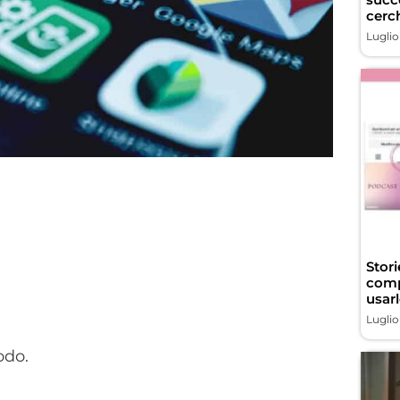
cerch
Luglio
Stor
comp
usarl
Luglio
odo.