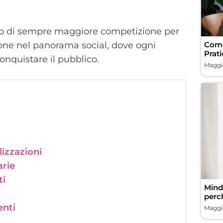
sto di sempre maggiore competizione per
Come
zione nel panorama social, dove ogni
Prati
conquistare il pubblico.
Maggio
izzazioni
rie
ti
Minds
perc
enti
Maggio