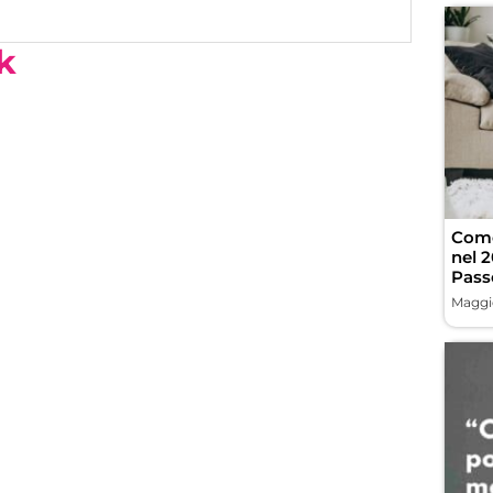
k
Come
nel 
Pass
Maggio