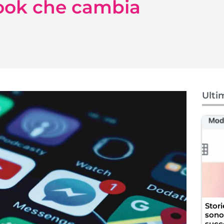
book che cambia
Ulti
Stor
sono 
succ