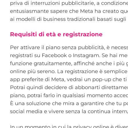
priva di interruzioni pubblicitarie, a condizi
entusiasmante sapere che Meta ha creato ques
ai modelli di business tradizionali basati sugli
Requisiti di età e registrazione
Per attivare il piano senza pubblicità, è nece
registrati su Facebook o Instagram. Se hai me
funzione gratuitamente, affinché anche i più
online più sereno. La registrazione è semplice 
app preferite di Meta, vedrai un pop-up che ti
Potrai quindi decidere di abbonarti direttament
piano, potrai farlo in qualsiasi momento acce
È una soluzione che mira a garantire che tu p
social media e vivere senza la continua interr
In un momento in cui la privacy online è dive