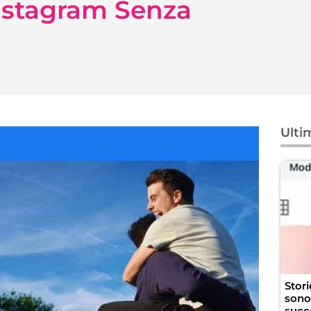
nstagram Senza
Ulti
Stor
sono 
succ