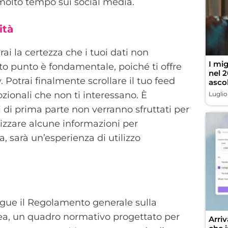
e molto tempo sui social media.
ità
i la certezza che i tuoi dati non
I mig
sto punto è fondamentale, poiché ti offre
nel 2
 Potrai finalmente scrollare il tuo feed
asco
onali che non ti interessano. È
Luglio
 di prima parte non verranno sfruttati per
zzare alcune informazioni per
a, sarà un’esperienza di utilizzo
segue il Regolamento generale sulla
ea, un quadro normativo progettato per
Arri