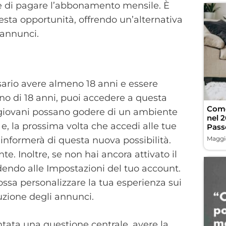
one di pagare l’abbonamento mensile. È
ta opportunità, offrendo un’alternativa
 annunci.
ssario avere almeno 18 anni e essere
no di 18 anni, puoi accedere a questa
Come
 giovani possano godere di un ambiente
nel 
e, la prossima volta che accedi alle tue
Pass
 informerà di questa nuova possibilità.
Maggio
e. Inoltre, se non hai ancora attivato il
dendo alle Impostazioni del tuo account.
ossa personalizzare la tua esperienza sui
uzione degli annunci.
ntata una questione centrale, avere la