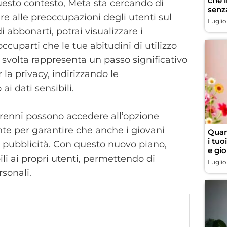
che 
questo contesto, Meta sta cercando di
senz
re alle preoccupazioni degli utenti sul
Luglio
i abbonarti, potrai visualizzare i
uparti che le tue abitudini di utilizzo
a svolta rappresenta un passo significativo
la privacy, indirizzando le
i dati sensibili.
orenni possono accedere all’opzione
te per garantire che anche i giovani
Quan
i tuo
a pubblicità. Con questo nuovo piano,
e gio
bili ai propri utenti, permettendo di
Luglio
rsonali.